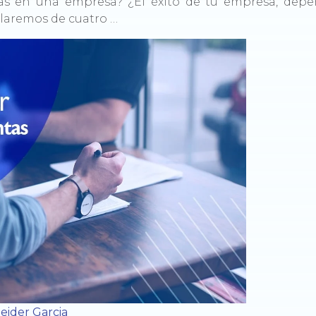
as en una empresa? ¿El éxito de tu empresa, depen
blaremos de cuatro …
eider Garcia