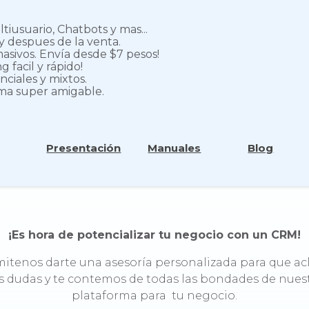
iusuario, Chatbots y mas...
y despues de la venta.
asivos. Envía desde $7 pesos!
 facil y rápido!
nciales y mixtos.
rma super amigable.
Presentación
Manuales
Blog
Contáctanos!
¡Es hora de potencializar tu negocio con un CRM!
itenos darte una asesoría personalizada para que ac
s dudas y te contemos de todas las bondades de nues
plataforma para tu negocio.