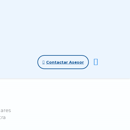
Contactar Asesor
lares
tra