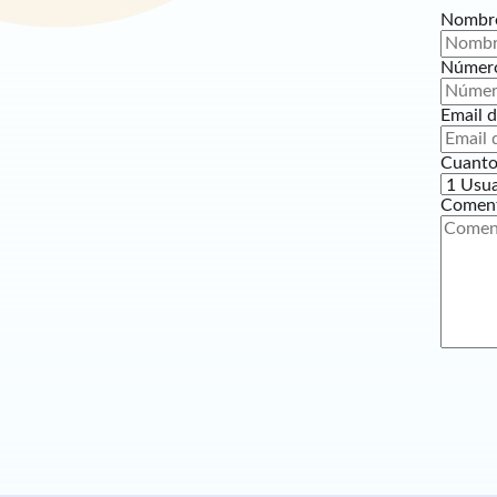
Nombr
Número
Email d
Cuanto
Coment