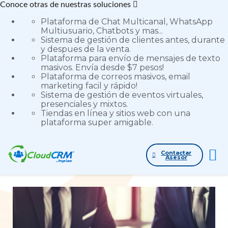
Conoce otras de nuestras soluciones
Plataforma de Chat Multicanal, WhatsApp
Multiusuario, Chatbots y mas...
Sistema de gestión de clientes antes, durante
y despues de la venta.
Plataforma para envío de mensajes de texto
Volver al blog
masivos. Envía desde $7 pesos!
Sin categorizar
Plataforma de correos masivos, email
marketing facil y rápido!
¿Qué es gestión
Sistema de gestión de eventos virtuales,
presenciales y mixtos.
comercial?
Tiendas en línea y sitios web con una
plataforma super amigable.
30 de Septiembre de 2019
2 min de lectura
Contactar
Asesor