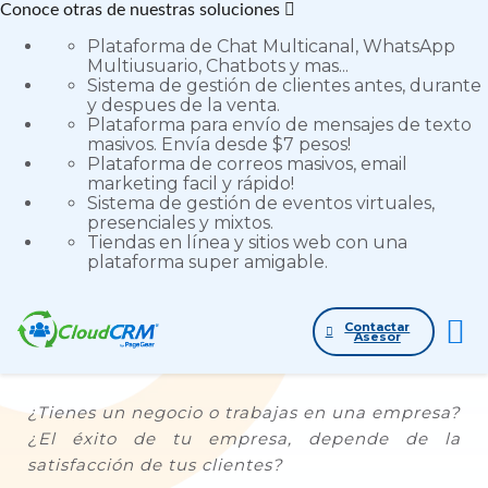
Conoce otras de nuestras soluciones
Plataforma de Chat Multicanal, WhatsApp
Multiusuario, Chatbots y mas...
Sistema de gestión de clientes antes, durante
y despues de la venta.
Plataforma para envío de mensajes de texto
Volver al blog
masivos. Envía desde $7 pesos!
Información General
Plataforma de correos masivos, email
marketing facil y rápido!
Tips para fidelizar a un
Sistema de gestión de eventos virtuales,
presenciales y mixtos.
cliente con el servicio
Tiendas en línea y sitios web con una
plataforma super amigable.
29 de Septiembre de 2019
5 min de lectura
Contactar
Asesor
¿Tienes un negocio o trabajas en una empresa?
¿El éxito de tu empresa, depende de la
satisfacción de tus clientes?