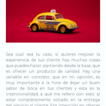
Sea cual sea tu caso, si quieres mejorar la
experiencia de tus cliente hay muchas cosas
que puedes hacer, partiendo desde la base, que
es ofrecer un producto de calidad. Hay una
variable en concreto, que en mi opinión, es
muy importante a la hora de dejar un buen
sabor de boca en tus clientes y esta es la
intencionalidad; a qué me refiero con esto: al
estar completamente volcado en la entrega
del servicio al cliente. Esa intención en ofrecer