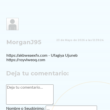
MorganJ95
23 de Mayo de 2026 a las 12:39:24
https://akbweaexfx.com - Ufagiya Ujuneb
https://royvlweoq.com
Deja tu comentario:
Nombre o Seudónimo: