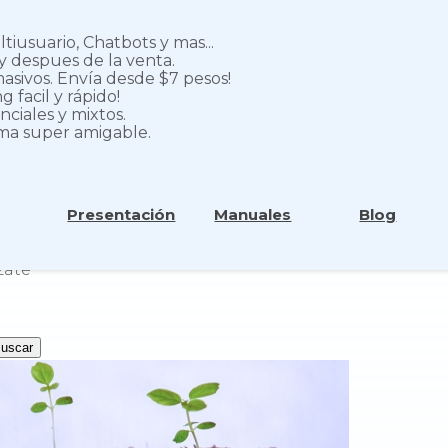
iusuario, Chatbots y mas...
y despues de la venta.
asivos. Envía desde $7 pesos!
 facil y rápido!
nciales y mixtos.
rma super amigable.
Presentación
Manuales
Blog
ate
zate
uscar