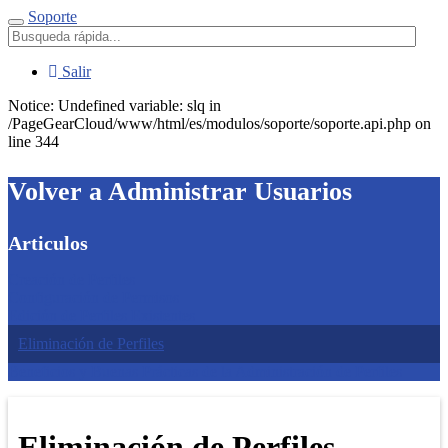
Soporte
Menú
Salir
Notice: Undefined variable: slq in
/PageGearCloud/www/html/es/modulos/soporte/soporte.api.php on
line 344
Volver a Administrar Usuarios
Articulos
Creación de Perfiles
Configuración de Permisos
Edición de Perfiles Existentes
Eliminación de Perfiles
Beneficios y Buenas Prácticas de la Administración de Perfiles
Eliminación de Perfiles