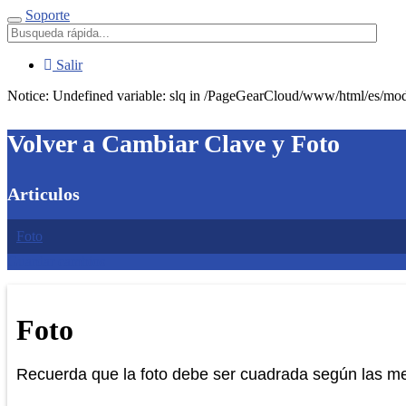
Soporte
Menú
Salir
Notice: Undefined variable: slq in /PageGearCloud/www/html/es/modu
Volver a Cambiar Clave y Foto
Articulos
Foto
Guardar cambios
Foto
Recuerda que la foto debe ser cuadrada según las m