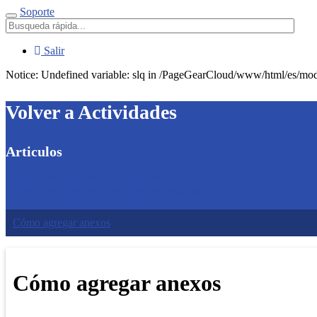
Soporte
Menú
Salir
Notice: Undefined variable: slq in /PageGearCloud/www/html/es/modu
Volver a Actividades
Articulos
Como crear un actividad en el crm
Como Crear Comentarios en las actividades
Cómo crear tareas en actividades
Cómo agregar anexos
Cómo agregar anexos