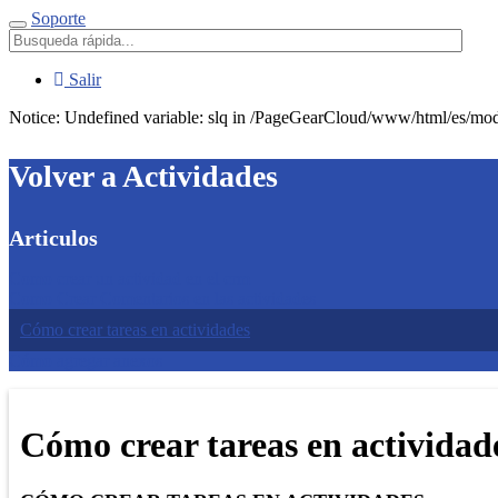
Soporte
Menú
Salir
Notice: Undefined variable: slq in /PageGearCloud/www/html/es/modu
Volver a Actividades
Articulos
Como crear un actividad en el crm
Como Crear Comentarios en las actividades
Cómo crear tareas en actividades
Cómo agregar anexos
Cómo crear tareas en actividad