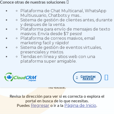
Conoce otras de nuestras soluciones
Plataforma de Chat Multicanal, WhatsApp
Multiusuario, Chatbots y mas...
Sistema de gestión de clientes antes, durante
y despues de la venta.
Plataforma para envío de mensajes de texto
masivos. Envía desde $7 pesos!
Plataforma de correos masivos, email
Opps!! Error 404!
marketing facil y rápido!
Sistema de gestión de eventos virtuales,
presenciales y mixtos.
Tiendas en línea y sitios web con una
plataforma super amigable.
Contactar
Asesor
Parece que estas intentando acceder a un contenido que
no existe.
Revisa la dirección para ver si es correcta o explora el
portal en busca de lo que necesitas.
Regresar
Página de Inicio
Puedes
o ir a la
.