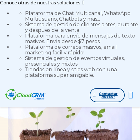
Conoce otras de nuestras soluciones
Plataforma de Chat Multicanal, WhatsApp
Multiusuario, Chatbots y mas...
Sistema de gestión de clientes antes, durante
y despues de la venta.
Plataforma para envío de mensajes de texto
Etiqueta
masivos. Envía desde $7 pesos!
Plataforma de correos masivos, email
#marketing
marketing facil y rápido!
Sistema de gestión de eventos virtuales,
presenciales y mixtos.
Tiendas en línea y sitios web con una
Artículos etiquetados con #marketing
plataforma super amigable.
Ver todo el blog
Buscar artículos
Contactar
Asesor
Buscar